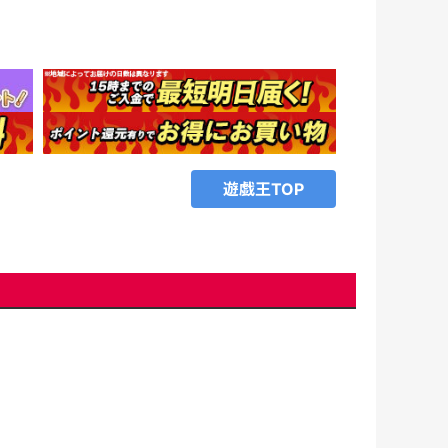
、
遊戯王TOP