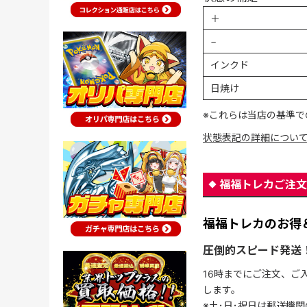
＋
−
インクド
日焼け
※これらは当店の基準で
状態表記の詳細につい
福福トレカご注文
福福トレカのお得
圧倒的スピード発送
16時までにご注文、ご
します。
※土･日･祝日は郵送機