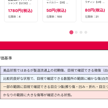
ラディン【UR】
ャバルリー【SR】
シャンズ【QCSE】
〈QCLP-JP021〉
〈LOCH-JP053〉
〈QCDB-JP033〉
80円(税込)
50円(税込)
1780円(税込)
在庫数：
100
在庫数：
21
在庫数：
4
評価基準
美品状態ではあるが製造流通上の初期傷、目視で確認できる微傷（白
比較的良好な状態で、目視で確認できる数箇所の範囲に細かな傷(白欠
一部の範囲に目視で確認できる目立つ傷(擦り傷・凹み・折れ・目立つ
かなりの範囲に大きな傷等が確認される状態。