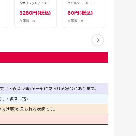
ャバルリー【SE】
ンオブレッドアイズ
〈LOCH-JP053〉
【QCSE】〈QCAC-
JP084〉
80円(税込)
3280円(税込)
在庫数：
6
在庫数：
9
在庫数：
1
欠け・線スレ等)が一部に見られる場合があります。
け・線スレ等)
欠け等)が見られる状態です。