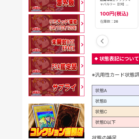
ブカオス【SE】
ャバルリー【PSE】
ャバルリー【CR】
〈QCCU-JP007〉
〈LOCH-JP053〉
〈LOCH-JP053〉
380円(税込)
280円(税込)
100円(税込)
在庫数：
2
在庫数：
13
在庫数：
26
状態表記について
※汎用性カード状態
状態A
状態B
状態C
状態D以下
状態の補足