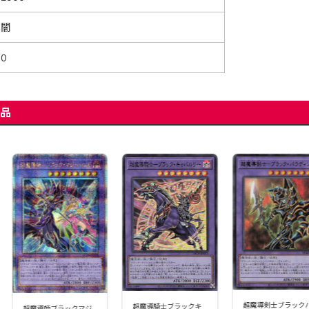
闇
0
品
超魔導剣士ブラック
超魔導騎士ブラックキ
超魔導師ブラックマジ