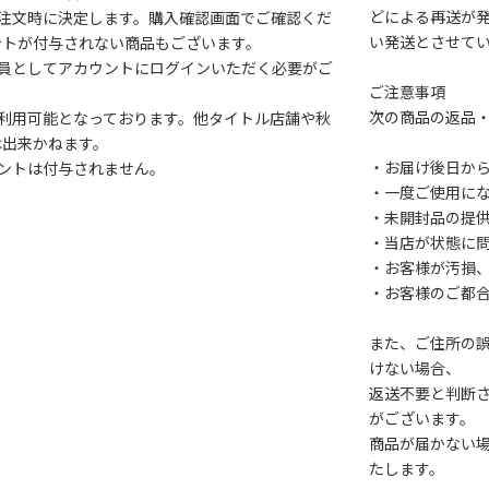
どによる再送が
注文時に決定します。購入確認画面でご確認くだ
い発送とさせて
ントが付与されない商品もございます。
会員としてアカウントにログインいただく必要がご
ご注意事項
次の商品の返品
利用可能となっております。他タイトル店舗や秋
は出来かねます。
・お届け後日から
ントは付与されません。
・一度ご使用に
・未開封品の提
・当店が状態に
・お客様が汚損
・お客様のご都
また、ご住所の
けない場合、
返送不要と判断
がございます。
商品が届かない
たします。