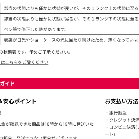
該当の状態よりも僅かに状態が良いが、その１ランク上の状態に至る
該当の状態よりも僅かに状態が劣るが、その１ランク下の状態に至る
ペン等で修正した跡があります。
表裏が日光やショーケースの光に当たり続けたため、薄くなっていま
の状態表です。予めご了承ください。
てはこちらをご覧ください
ガイド
＆安心ポイント
お支払い方法
！
・銀行振込
・クレジット決
入金が確認できた商品は18時から19時に発送いた
・コンビニ決済(
ート)
関の都合、発送できない場合がございます。