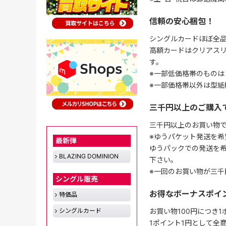
信頼の安心梱包！
シングルカードほぼ全品
高額カードはクリアスリ
す。
※一部低価格帯のものは
※一部価格帯以外は型紙
三千円以上のご購入
三千円以上のお買い物
※ゆうパケット発送を希
最新弾
ゆうパックでの発送を
BLAZING DOMINION
下さい。
※一回のお買い物が三千
シングル販売
お得なボーナスポイ
特価品
シングルカード
お買い物100円につき
1ポイント1円として全