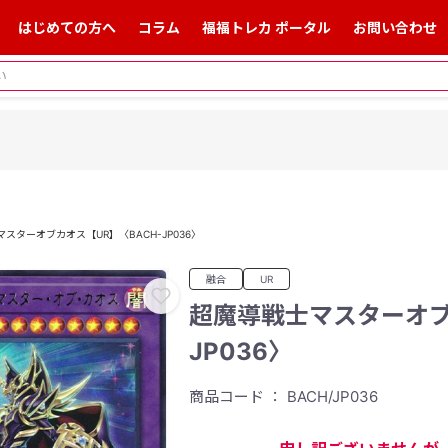
はじめての方へ
コラム
福福トレカ ポータル
お問い合わせ
スターオブカオス【UR】〈BACH-JP036〉
融合
UR
超魔導戦士マスターオブ
JP036〉
商品コード ： BACH/JP036