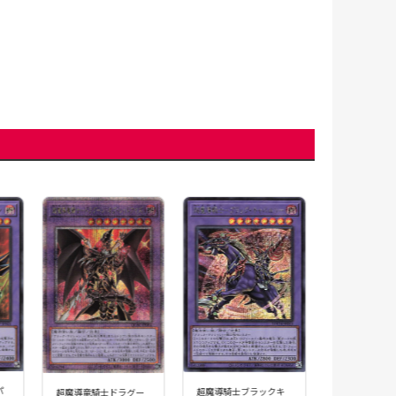
超魔導竜騎士
ンオブレッド
【UR】〈LGB1
JP001〉
280円(
パ
超魔導騎士ブラックキ
超魔導竜騎士ドラグー