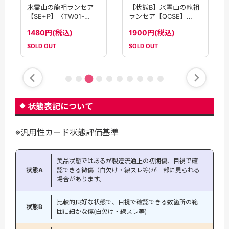
【状態B】氷霊山の龍祖
氷霊山の龍祖ランセア
ランセア【QCSE】
【SE+P】〈TW01-
〈TW01-JP001〉
JP001〉
1900円(税込)
1480円(税込)
SOLD OUT
SOLD OUT
状態表記について
※汎用性カード状態評価基準
美品状態ではあるが製造流通上の初期傷、目視で確
状態A
認できる微傷（白欠け・線スレ等)が一部に見られる
場合があります。
比較的良好な状態で、目視で確認できる数箇所の範
状態B
囲に細かな傷(白欠け・線スレ等)