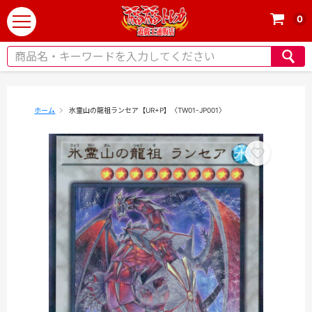
0
t
o
g
g
l
e
ホーム
氷霊山の龍祖ランセア【UR+P】〈TW01-JP001〉
n
a
v
i
g
a
t
i
o
n