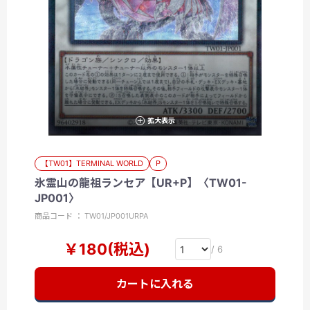
拡大表示
【TW01】TERMINAL WORLD
P
氷霊山の龍祖ランセア【UR+P】〈TW01-
JP001〉
商品コード ： TW01/JP001URPA
￥180(税込)
/ 6
カートに入れる