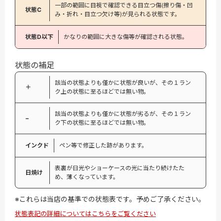
一部の範囲に目視で確認できる目立つ傷(擦り傷・凹
状態C
み・折れ・目立つ欠け等)が見られる状態です。
状態D以下
かなりの範囲に大きな傷等が確認される状態。
状態の補足
該当の状態よりも僅かに状態が良いが、その１ラン
＋
ク上の状態に至るほどでは無い物。
該当の状態よりも僅かに状態が劣るが、その１ラン
−
ク下の状態に至るほどでは無い物。
インクド
ペン等で修正した跡があります。
表裏が日光やショーケースの光に当たり続けたた
日焼け
め、薄くなっています。
※これらは当店の基準での状態表です。予めご了承ください。
状態表記の詳細についてはこちらをご覧ください