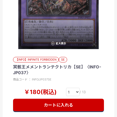
拡大表示
【INFO】INFINITE FORBIDDEN
SE
冥骸王メメントランテクトリカ【SE】〈INFO-
JP037〉
商品コード ： INFO/JP037SE
￥180(税込)
/ 13
カートに入れる