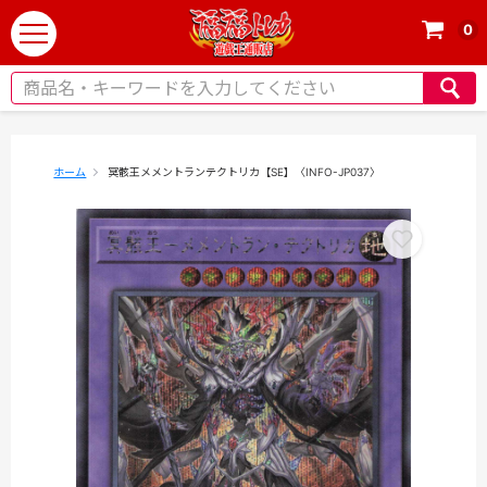
0
t
o
g
g
l
e
ホーム
冥骸王メメントランテクトリカ【SE】〈INFO-JP037〉
n
a
v
i
g
a
t
i
o
n