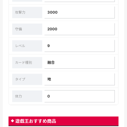
3000
攻撃力
2000
守備
9
レベル
融合
カード種別
地
タイプ
0
体力
遊戯王おすすめ商品