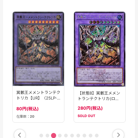
冥骸王メメントランテク
【状態B】冥骸王メメン
トリカ【UR】〈25LP-
トランテクトリカ(ロゴ)
JP009〉
【SE】〈25LP-JP009〉
280円(税込)
80円(税込)
SOLD OUT
在庫数：
20