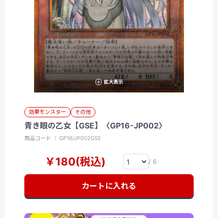
拡大表示
効果モンスター
その他
青き眼の乙女【GSE】〈GP16-JP002〉
商品コード ： GP16/JP002GSE
￥180(税込)
/ 6
カートに入れる