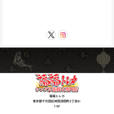
福福トレカ
東京都千代田区神田須田町2丁目6-
1 5F