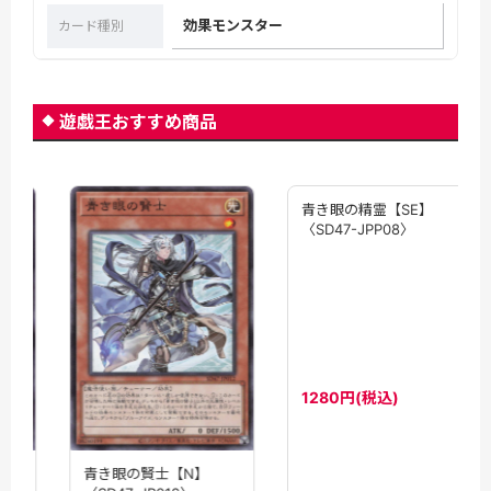
効果モンスター
カード種別
遊戯王おすすめ商品
青き眼の精霊【SE】
〈SD47-JPP08〉
1280円(税込)
青き眼の賢士【N】