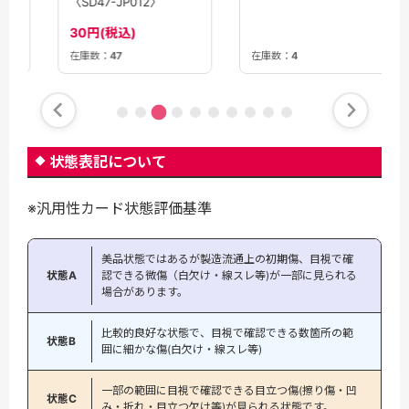
〈SD47-JP012〉
30円(税込)
在庫数：
47
在庫数：
4
状態表記について
※汎用性カード状態評価基準
美品状態ではあるが製造流通上の初期傷、目視で確
状態A
認できる微傷（白欠け・線スレ等)が一部に見られる
場合があります。
比較的良好な状態で、目視で確認できる数箇所の範
状態B
囲に細かな傷(白欠け・線スレ等)
一部の範囲に目視で確認できる目立つ傷(擦り傷・凹
状態C
み・折れ・目立つ欠け等)が見られる状態です。