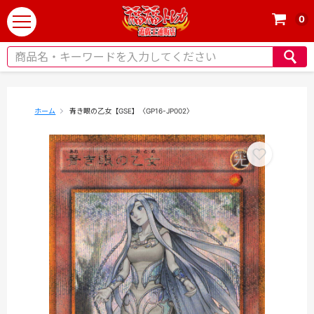
0
t
o
g
g
l
e
ホーム
青き眼の乙女【GSE】〈GP16-JP002〉
n
a
v
i
g
a
t
i
o
n