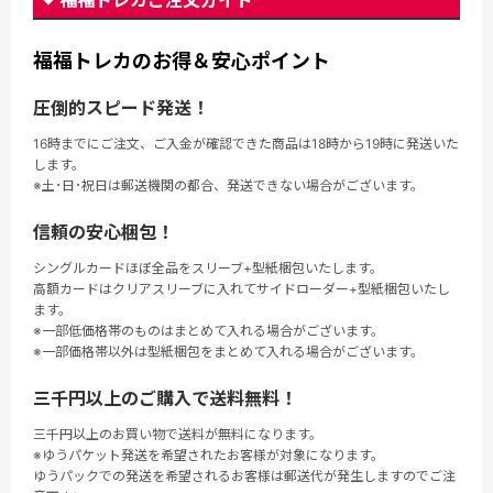
福福トレカご注文ガイド
福福トレカのお得＆安心ポイント
圧倒的スピード発送！
16時までにご注文、ご入金が確認できた商品は18時から19時に発送いた
します。
※土･日･祝日は郵送機関の都合、発送できない場合がございます。
信頼の安心梱包！
シングルカードほぼ全品をスリーブ+型紙梱包いたします。
高額カードはクリアスリーブに入れてサイドローダー+型紙梱包いたし
ます。
※一部低価格帯のものはまとめて入れる場合がございます。
※一部価格帯以外は型紙梱包をまとめて入れる場合がございます。
三千円以上のご購入で送料無料！
三千円以上のお買い物で送料が無料になります。
※ゆうパケット発送を希望されたお客様が対象になります。
ゆうパックでの発送を希望されるお客様は郵送代が発生しますのでご注