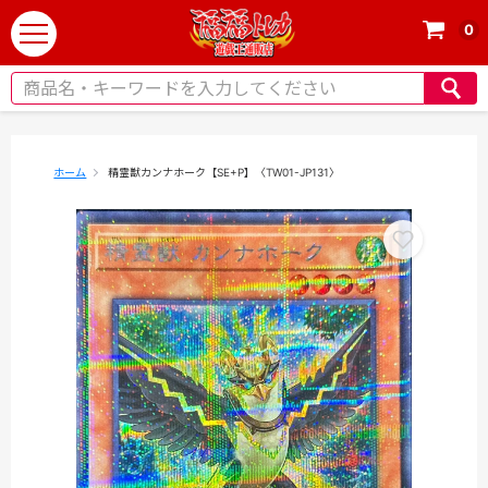
0
t
o
g
g
l
e
ホーム
精霊獣カンナホーク【SE+P】〈TW01-JP131〉
n
a
v
i
g
a
t
i
o
n