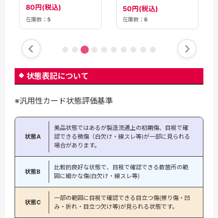
JP129〉
80円(税込)
50円(税込)
在庫数：
6
在庫数：
5
状態表記について
※汎用性カード状態評価基準
美品状態ではあるが製造流通上の初期傷、目視で確
状態A
認できる微傷（白欠け・線スレ等)が一部に見られる
場合があります。
比較的良好な状態で、目視で確認できる数箇所の範
状態B
囲に細かな傷(白欠け・線スレ等)
一部の範囲に目視で確認できる目立つ傷(擦り傷・凹
状態C
み・折れ・目立つ欠け等)が見られる状態です。