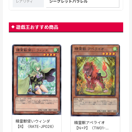
シークレットパラレル
レアリティ
遊戯王おすすめ商品
精霊獣使いウィンダ
精霊獣アペライオ
【R】〈RATE-JP026〉
【N+P】〈TW01-