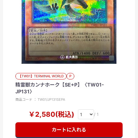
拡大表示
【TW01】TERMINAL WORLD
P
精霊獣カンナホーク【SE+P】〈TW01-
JP131〉
商品コード ： TW01/JP131SEPA
￥2,580(税込)
/ 1
カートに入れる