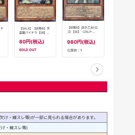
380円(
【状態B】白き乙女(ロ
【SALE】【状態B】天
イド
ゴ)【SE】〈25LP-
盃龍パイドラ【SR】
JP018〉
〈LEDE-JP016〉
80円(税込)
980円(税込)
SOLD OUT
在庫数：
1
在庫数：
7
欠け・線スレ等)が一部に見られる場合があります。
け・線スレ等)