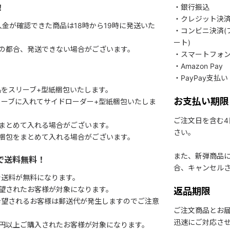
！
・銀行振込
・クレジット決
入金が確認できた商品は18時から19時に発送いた
・コンビニ決済(
ート)
関の都合、発送できない場合がございます。
・スマートフォ
・Amazon Pay
・PayPay支払い
をスリーブ+型紙梱包いたします。
お支払い期限
ーブに入れてサイドローダー+型紙梱包いたしま
ご注文日を含む
まとめて入れる場合がございます。
さい。
梱包をまとめて入れる場合がございます。
また、新弾商品
で送料無料！
合、キャンセル
で送料が無料になります。
望されたお客様が対象になります。
返品期限
希望されるお客様は郵送代が発生しますのでご注意
ご注文商品とお
迅速にご対応さ
円以上ご購入されたお客様が対象になります。