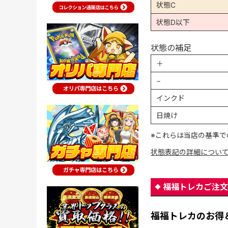
状態C
状態D以下
状態の補足
＋
−
インクド
日焼け
※これらは当店の基準で
状態表記の詳細につい
福福トレカご注文
福福トレカのお得