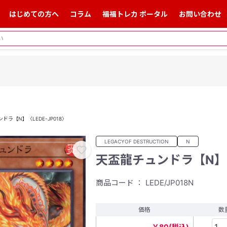
はじめての方へ
コラム
福福トレカ ポータル
お問い合わせ
ドラ【N】〈LEDE-JP018〉
LEGACYOF DESTRUCTION
N
天盃龍チュンドラ【N】〈L
商品コード ： LEDE/JP018N
価格
数
￥80(税込)