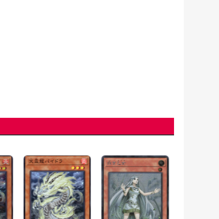
朱光の宣告者
〈SR12-JP01