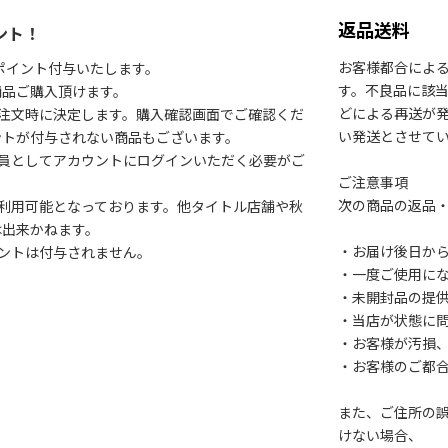
返品送料
ント！
お客様都合によ
1ポイント付与いたします。
す。不良品に該当
商品ご購入頂けます。
どによる再送が
注文時に決定します。購入確認画面でご確認くだ
い発送とさせて
ントが付与されない商品もございます。
会員としてアカウントにログインいただく必要がご
ご注意事項
次の商品の返品
利用可能となっております。他タイトル店舗や秋
は出来かねます。
・お届け後日から
ントは付与されません。
・一度ご使用に
・未開封品の提
・当店が状態に
・お客様が汚損
・お客様のご都
また、ご住所の
けない場合、