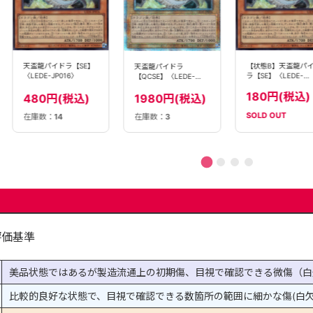
天盃龍パイドラ【SE】
【状態B】天盃龍パ
天盃龍パイドラ
〈LEDE-JP016〉
ラ【SE】〈LEDE-
【QCSE】〈LEDE-
JP016〉
JP016〉
180円(税込)
480円(税込)
1980円(税込)
SOLD OUT
在庫数：
14
在庫数：
3
評価基準
美品状態ではあるが製造流通上の初期傷、目視で確認できる微傷（白
比較的良好な状態で、目視で確認できる数箇所の範囲に細かな傷(白欠