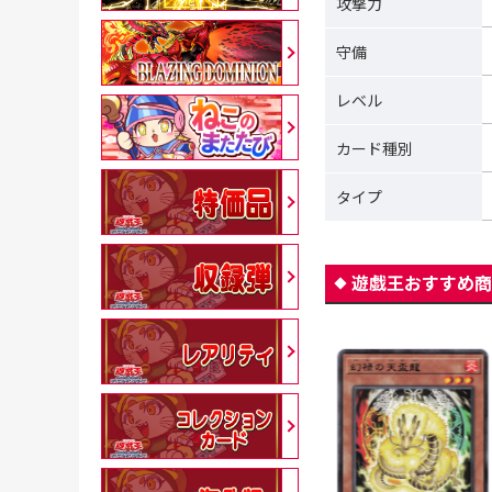
攻撃力
守備
レベル
カード種別
タイプ
遊戯王おすすめ商