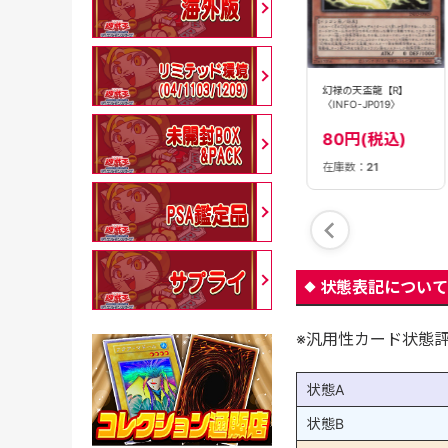
幻禄の天盃龍【R】
天盃龍ファドラ【N】
【状態B】天盃龍パイド
〈INFO-JP019〉
〈LEDE-JP017〉
ラ【QCSE】〈LEDE-
JP016〉
80円(税込)
50円(税込)
980円(税込)
在庫数：
21
在庫数：
1
在庫数：
15
状態表記について
※汎用性カード状態
状態A
状態B