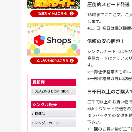
圧倒的スピード発送
16時までにご注文、ご
します。
※土･日･祝日は郵送機
信頼の安心梱包！
シングルカードほぼ全品
高額カードはクリアスリ
す。
※一部低価格帯のものは
※一部価格帯以外は型紙
最新弾
三千円以上のご購入
BLAZING DOMINION
三千円以上のお買い物
シングル販売
※ゆうパケット発送を希
特価品
ゆうパックでの発送を
下さい。
シングルカード
※一回のお買い物が三千