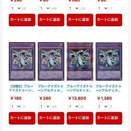
JP004〉
JP004〉
/6
/46
/13
/1
カートに追加
カートに追加
カートに追加
カートに追加
【状態B】ブルー
ブルーアイズトゥ
ブルーアイズトゥ
ブルーアイズトゥ
アイズトゥーンア
ーンアルティメッ
ーンアルティメッ
ーンアルティメッ
ルティメットドラ
トドラゴン
トドラゴン
トドラゴン【SE】
￥180
￥280
￥13,800
￥1,380
ゴン【UR】
【UR】〈RV01-
【PSE】〈RV01-
〈RV01-JP005〉
〈RV01-JP005〉
JP005〉
JP005〉
/1
/24
/2
/7
カートに追加
カートに追加
カートに追加
カートに追加