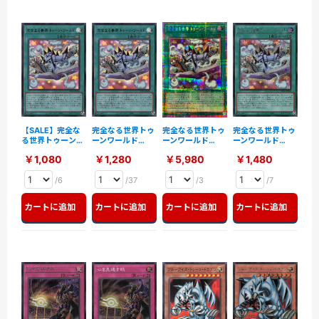
【SALE】完全な
完全なる世界トゥ
完全なる世界トゥ
完全なる世界トゥ
る世界トゥーンワ
ーンワールド
ーンワールド
ーンワールド
ールド【UR】
【UR】〈RV01-
【PSE】〈RV01-
【SE】〈RV01-
￥1,080
￥1,280
￥5,980
￥1,480
〈RV01-JP006〉
JP006〉
JP006〉
JP006〉
/6
/37
/3
/7
カートに追加
カートに追加
カートに追加
カートに追加