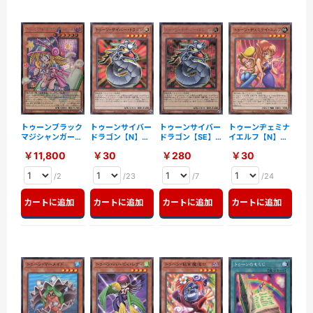
トゥーンブラック
トゥーンサイバー
トゥーンサイバー
トゥーンヂェミナ
マジシャンガール
ドラゴン【N】
ドラゴン【SE】
イエルフ【N】
【OSE】〈RV01-
〈RV01-JP014〉
〈RV01-JP014〉
〈RV01-JP015〉
￥11,800
￥30
￥280
￥30
JP013〉
/2
/23
/7
/24
カートに追加
カートに追加
カートに追加
カートに追加