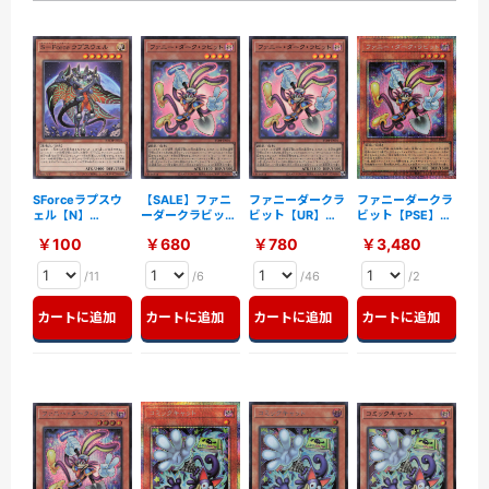
SForceラプスウ
【SALE】ファニ
ファニーダークラ
ファニーダークラ
ェル【N】
ーダークラビット
ビット【UR】
ビット【PSE】
〈BACH-JP016〉
【UR】〈RV01-
〈RV01-JP001〉
〈RV01-JP001〉
￥100
￥680
￥780
￥3,480
JP001〉
/11
/6
/46
/2
カートに追加
カートに追加
カートに追加
カートに追加