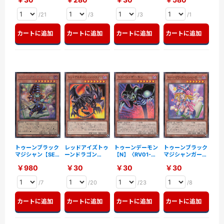
〈RV01-JP010〉
/21
/3
/3
/1
カートに追加
カートに追加
カートに追加
カートに追加
トゥーンブラック
レッドアイズトゥ
トゥーンデーモン
トゥーンブラック
マジシャン【SE】
ーンドラゴン
【N】〈RV01-
マジシャンガール
〈RV01-JP010〉
【N】〈RV01-
JP012〉
【N】〈RV01-
￥980
￥30
￥30
￥30
JP011〉
JP013〉
/7
/20
/23
/8
カートに追加
カートに追加
カートに追加
カートに追加