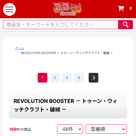
0
t
o
g
g
l
e
ホーム
REVOLUTION BOOSTER － トゥーン・ウィッチクラフト・破械 －
n
a
v
i
1
2
3
4
g
a
t
REVOLUTION BOOSTER － トゥーン・ウィ
i
ッチクラフト・破械 －
o
n
169
件の商品