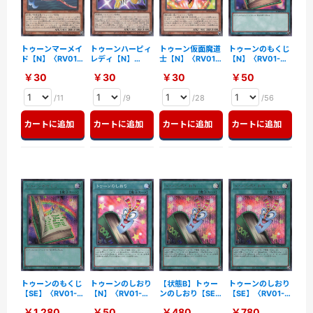
トゥーンマーメイ
トゥーンハーピィ
トゥーン仮面魔道
トゥーンのもくじ
ド【N】〈RV01-
レディ【N】
士【N】〈RV01-
【N】〈RV01-
JP016〉
〈RV01-JP017〉
JP018〉
JP019〉
￥30
￥30
￥30
￥50
/11
/9
/28
/56
カートに追加
カートに追加
カートに追加
カートに追加
トゥーンのもくじ
トゥーンのしおり
【状態B】トゥー
トゥーンのしおり
【SE】〈RV01-
【N】〈RV01-
ンのしおり【SE】
【SE】〈RV01-
JP019〉
JP020〉
〈RV01-JP020〉
JP020〉
￥1,280
￥50
￥480
￥780