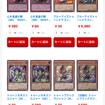
心を見通す眼
心を見通す眼
ブルーアイズトゥ
ブルーアイズトゥ
【SE】〈RV01-
【SR】〈RV01-
ーンドラゴン
ーンドラゴン
JP007〉
JP007〉
【N】〈RV01-
【OSE】〈RV01-
￥380
￥80
￥30
￥9,480
JP008〉
JP008〉
/14
/17
/35
/1
カートに追加
カートに追加
カートに追加
カートに追加
トゥーンカオスソ
トゥーンカオスソ
トゥーンブラック
【状態B】トゥー
ルジャー【N】
ルジャー【SE】
マジシャン【N】
ンブラックマジシ
〈RV01-JP009〉
〈RV01-JP009〉
〈RV01-JP010〉
ャン【SE】
￥30
￥280
￥30
￥580