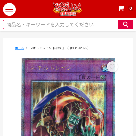
0
t
o
g
g
l
e
ホーム
スキルドレイン【QCSE】〈QCLP-JP025〉
n
a
v
i
g
a
t
i
o
n