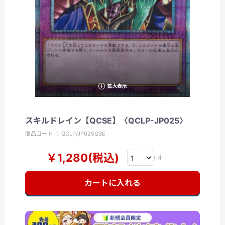
拡大表示
スキルドレイン【QCSE】〈QCLP-JP025〉
商品コード ： QCLP/JP025QSE
￥1,280(税込)
/ 4
カートに入れる