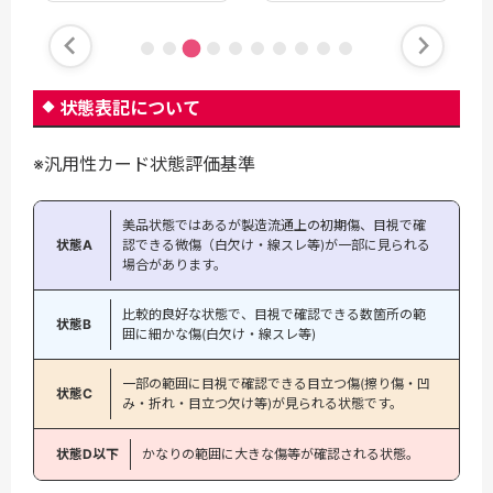
状態表記について
※汎用性カード状態評価基準
美品状態ではあるが製造流通上の初期傷、目視で確
状態A
認できる微傷（白欠け・線スレ等)が一部に見られる
場合があります。
比較的良好な状態で、目視で確認できる数箇所の範
状態B
囲に細かな傷(白欠け・線スレ等)
一部の範囲に目視で確認できる目立つ傷(擦り傷・凹
状態C
み・折れ・目立つ欠け等)が見られる状態です。
状態D以下
かなりの範囲に大きな傷等が確認される状態。