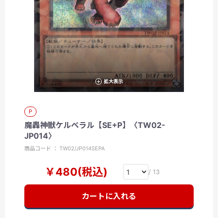
拡大表示
P
魔轟神獣ケルベラル【SE+P】〈TW02-
JP014〉
商品コード ： TW02/JP014SEPA
￥480(税込)
/ 13
カートに入れる