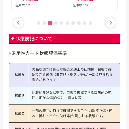
在庫数：
7
在庫数：
17
状態表記について
※汎用性カード状態評価基準
美品状態ではあるが製造流通上の初期傷、目視で確
状態A
認できる微傷（白欠け・線スレ等)が一部に見られる
場合があります。
比較的良好な状態で、目視で確認できる数箇所の範
状態B
囲に細かな傷(白欠け・線スレ等)
一部の範囲に目視で確認できる目立つ傷(擦り傷・凹
状態C
み・折れ・目立つ欠け等)が見られる状態です。