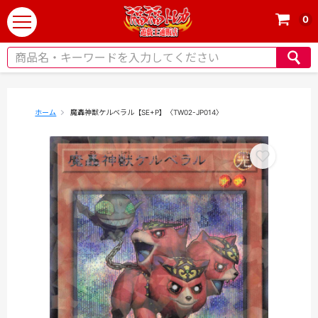
0
t
o
g
g
l
e
ホーム
魔轟神獣ケルベラル【SE+P】〈TW02-JP014〉
n
a
v
i
g
a
t
i
o
n