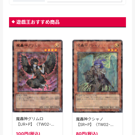
遊戯王おすすめ商品
魔轟神グリムロ
魔轟神クシャノ
【UR+P】〈TW02-
【SR+P】〈TW02-
JP007〉
JP008〉
100円(税込)
80円(税込)