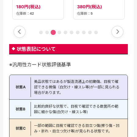
JP050〉
JP050〉
180円(税込)
380円(税込)
在庫数：
42
在庫数：
5
状態表記について
※汎用性カード状態評価基準
美品状態ではあるが製造流通上の初期傷、目視で確
状態A
認できる微傷（白欠け・線スレ等)が一部に見られる
場合があります。
比較的良好な状態で、目視で確認できる数箇所の範
状態B
囲に細かな傷(白欠け・線スレ等)
一部の範囲に目視で確認できる目立つ傷(擦り傷・凹
状態C
み・折れ・目立つ欠け等)が見られる状態です。