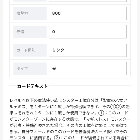
800
攻撃力
0
守備
リンク
カード種別
光
タイプ
カードテキスト
レベル４以下の魔法使い族モンスター１体自分は「聖魔の乙女ア
ルテミス」を１ターンに１度しか特殊召喚できず、その①②の効
果はそれぞれ１ターンに１度しか使用できない。①：このカード
がモンスターゾーンに存在する状態で、「マギストス」モンスター
が召喚・特殊召喚された場合、その内の１体を対象として発動で
きる。自分フィールドのこのカードを装備魔法カード扱いでその
モンスターに装備する。②：このカードが装備されている場合に