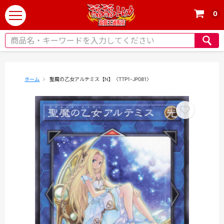
0
t
o
g
g
l
e
ホーム
聖魔の乙女アルテミス【N】〈TTP1-JP081〉
n
a
v
i
g
a
t
i
o
n