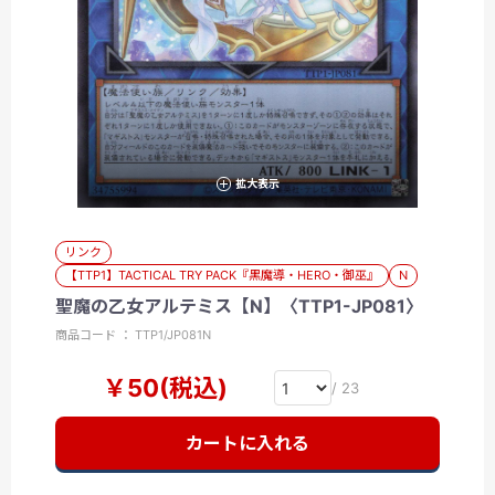
拡大表示
リンク
【TTP1】TACTICAL TRY PACK『黒魔導・HERO・御巫』
N
聖魔の乙女アルテミス【N】〈TTP1-JP081〉
商品コード ： TTP1/JP081N
￥50(税込)
/ 23
カートに入れる