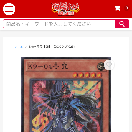
0
t
o
g
g
l
e
ホーム
K904号咒【SR】〈DOOD-JP025〉
n
a
v
i
g
a
t
i
o
n