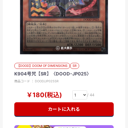
拡大表示
【DOOD】DOOM OF DIMENSIONS
SR
K904号咒【SR】〈DOOD-JP025〉
商品コード ： DOOD/JP025SR
￥180(税込)
/ 44
カートに入れる