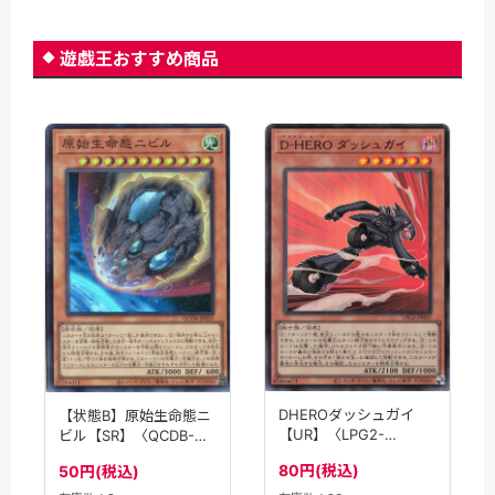
遊戯王おすすめ商品
DHEROダッシュガイ
【状態B】原始生命態ニ
【UR】〈LPG2-
ビル【SR】〈QCDB-
JP025〉
JP025〉
80円(税込)
50円(税込)