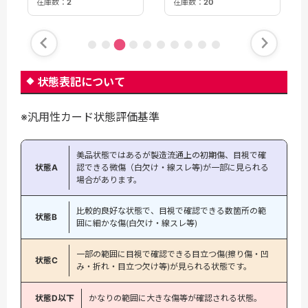
在庫数：
20
在庫数：
2
状態表記について
※汎用性カード状態評価基準
美品状態ではあるが製造流通上の初期傷、目視で確
状態A
認できる微傷（白欠け・線スレ等)が一部に見られる
場合があります。
比較的良好な状態で、目視で確認できる数箇所の範
状態B
囲に細かな傷(白欠け・線スレ等)
一部の範囲に目視で確認できる目立つ傷(擦り傷・凹
状態C
み・折れ・目立つ欠け等)が見られる状態です。
状態D以下
かなりの範囲に大きな傷等が確認される状態。