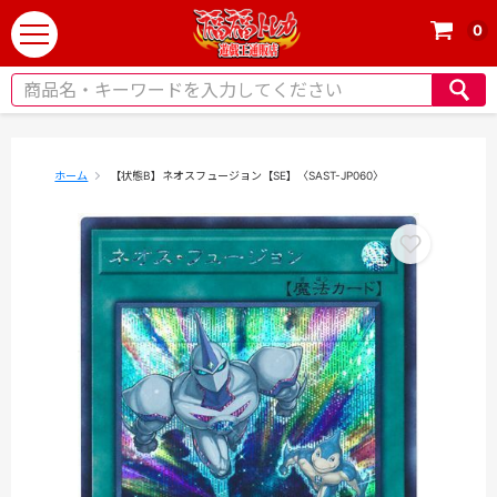
0
t
o
g
g
l
e
ホーム
【状態B】ネオスフュージョン【SE】〈SAST-JP060〉
n
a
v
i
g
a
t
i
o
n