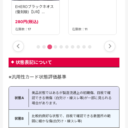
EHEROブラックネオス
(復刻版)【UR】
〈LPG2-JP035〉
280円(税込)
在庫数：
11
在庫数：
17
状態表記について
※汎用性カード状態評価基準
美品状態ではあるが製造流通上の初期傷、目視で確
状態A
認できる微傷（白欠け・線スレ等)が一部に見られる
場合があります。
比較的良好な状態で、目視で確認できる数箇所の範
状態B
囲に細かな傷(白欠け・線スレ等)