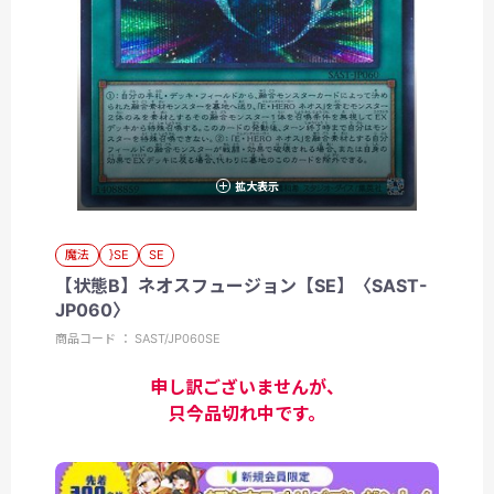
拡大表示
魔法
}SE
SE
【状態B】ネオスフュージョン【SE】〈SAST-
JP060〉
商品コード ： SAST/JP060SE
申し訳ございませんが、
只今品切れ中です。