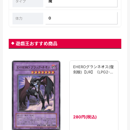
魔
タイプ
0
体力
遊戯王おすすめ商品
EHEROグランネオス(復
刻版)【UR】〈LPG2-
JP036〉
280円(税込)