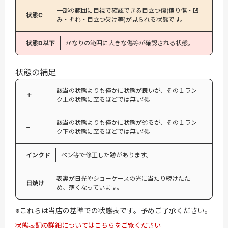
一部の範囲に目視で確認できる目立つ傷(擦り傷・凹
状態C
み・折れ・目立つ欠け等)が見られる状態です。
状態D以下
かなりの範囲に大きな傷等が確認される状態。
状態の補足
該当の状態よりも僅かに状態が良いが、その１ラン
＋
ク上の状態に至るほどでは無い物。
該当の状態よりも僅かに状態が劣るが、その１ラン
−
ク下の状態に至るほどでは無い物。
インクド
ペン等で修正した跡があります。
表裏が日光やショーケースの光に当たり続けたた
日焼け
め、薄くなっています。
※これらは当店の基準での状態表です。予めご了承ください。
状態表記の詳細についてはこちらをご覧ください