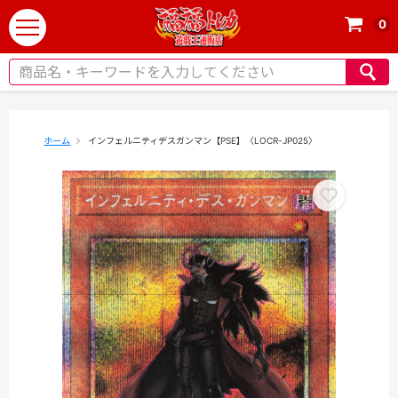
0
t
o
g
g
l
e
ホーム
インフェルニティデスガンマン【PSE】〈LOCR-JP025〉
n
a
v
i
g
a
t
i
o
n