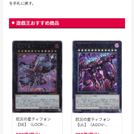
を手札に戻す。
遊戯王おすすめ商品
厄災の星ティフォン
厄災の星ティフォン
【SE】〈LOCR-
【UL】〈AGOV-
JP035〉
JP042〉