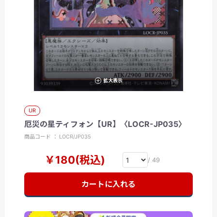
拡大表示
UR
厄災の星ティフォン【UR】〈LOCR-JP035〉
商品コード ： LOCR/JP035
￥180(税込)
/ 49
カートに入れる