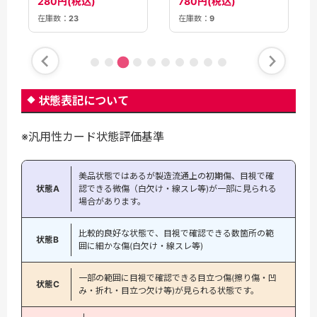
280円(税込)
780円(税込)
在庫数：
23
在庫数：
9
状態表記について
※汎用性カード状態評価基準
美品状態ではあるが製造流通上の初期傷、目視で確
状態A
認できる微傷（白欠け・線スレ等)が一部に見られる
場合があります。
比較的良好な状態で、目視で確認できる数箇所の範
状態B
囲に細かな傷(白欠け・線スレ等)
一部の範囲に目視で確認できる目立つ傷(擦り傷・凹
状態C
み・折れ・目立つ欠け等)が見られる状態です。