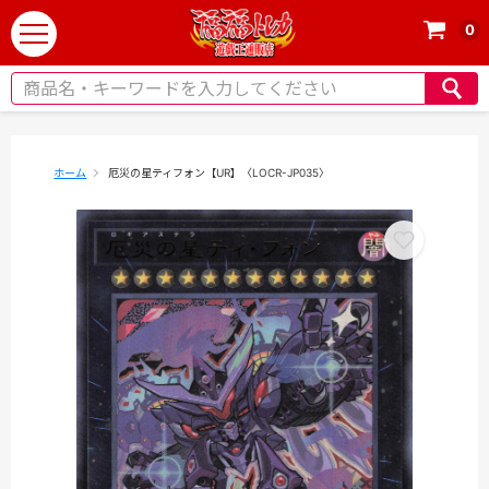
0
t
o
g
g
l
e
ホーム
厄災の星ティフォン【UR】〈LOCR-JP035〉
n
a
v
i
g
a
t
i
o
n