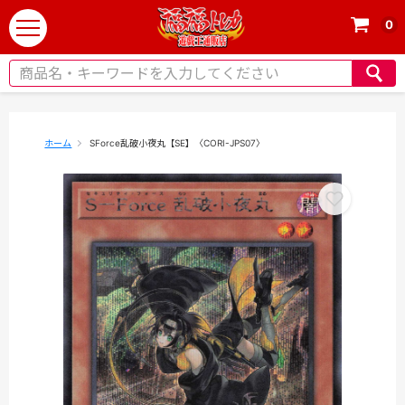
0
t
o
g
g
l
e
ホーム
SForce乱破小夜丸【SE】〈CORI-JPS07〉
n
a
v
i
g
a
t
i
o
n