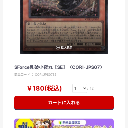
拡大表示
SForce乱破小夜丸【SE】〈CORI-JPS07〉
商品コード ： CORI/JPS07SE
￥180(税込)
/ 12
カートに入れる