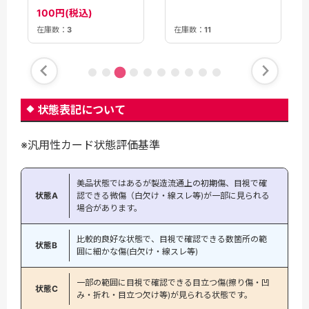
JP017〉
100円(税込)
100円(税込)
在庫数：
11
在庫数：
3
状態表記について
※汎用性カード状態評価基準
美品状態ではあるが製造流通上の初期傷、目視で確
状態A
認できる微傷（白欠け・線スレ等)が一部に見られる
場合があります。
比較的良好な状態で、目視で確認できる数箇所の範
状態B
囲に細かな傷(白欠け・線スレ等)
一部の範囲に目視で確認できる目立つ傷(擦り傷・凹
状態C
み・折れ・目立つ欠け等)が見られる状態です。