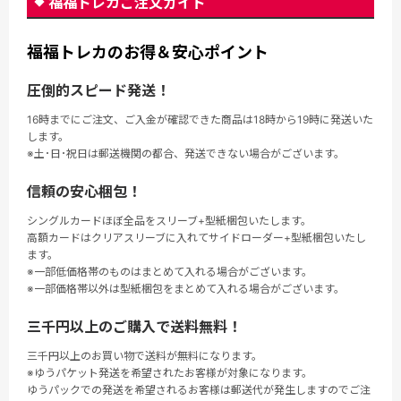
福福トレカご注文ガイド
福福トレカのお得＆安心ポイント
圧倒的スピード発送！
16時までにご注文、ご入金が確認できた商品は18時から19時に発送いた
します。
※土･日･祝日は郵送機関の都合、発送できない場合がございます。
信頼の安心梱包！
シングルカードほぼ全品をスリーブ+型紙梱包いたします。
高額カードはクリアスリーブに入れてサイドローダー+型紙梱包いたし
ます。
※一部低価格帯のものはまとめて入れる場合がございます。
※一部価格帯以外は型紙梱包をまとめて入れる場合がございます。
三千円以上のご購入で送料無料！
三千円以上のお買い物で送料が無料になります。
※ゆうパケット発送を希望されたお客様が対象になります。
ゆうパックでの発送を希望されるお客様は郵送代が発生しますのでご注