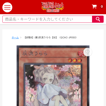
0
t
o
g
g
l
e
ホーム
【状態B】(新)灰流うらら【SE】〈QCAC-JP050〉
n
a
v
i
g
a
t
i
o
n