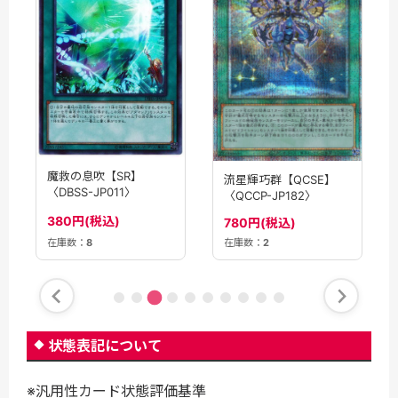
魔救の息吹【SR】
流星輝巧群【QCSE】
〈DBSS-JP011〉
〈QCCP-JP182〉
380円(税込)
780円(税込)
在庫数：
8
在庫数：
2
状態表記について
※汎用性カード状態評価基準