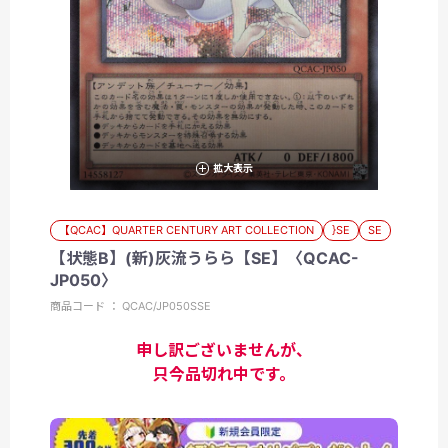
拡大表示
【QCAC】QUARTER CENTURY ART COLLECTION
}SE
SE
【状態B】(新)灰流うらら【SE】〈QCAC-
JP050〉
商品コード ： QCAC/JP050SSE
申し訳ございませんが、
只今品切れ中です。