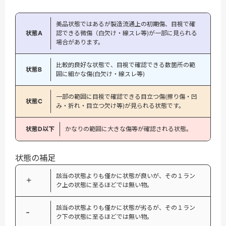
美品状態ではあるが製造流通上の初期傷、目視で確
状態A
認できる微傷（白欠け・線スレ等)が一部に見られる
場合があります。
比較的良好な状態で、目視で確認できる数箇所の範
状態B
囲に細かな傷(白欠け・線スレ等)
一部の範囲に目視で確認できる目立つ傷(擦り傷・凹
状態C
み・折れ・目立つ欠け等)が見られる状態です。
状態D以下
かなりの範囲に大きな傷等が確認される状態。
状態の補足
該当の状態よりも僅かに状態が良いが、その１ラン
＋
ク上の状態に至るほどでは無い物。
該当の状態よりも僅かに状態が劣るが、その１ラン
−
ク下の状態に至るほどでは無い物。