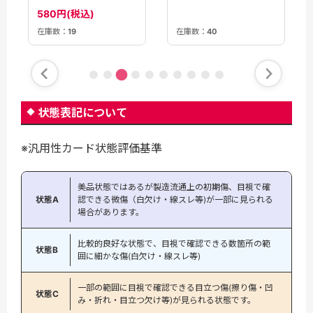
【OUR】〈LOCR-
JP015〉
780円(税込)
580円(税込)
JP015〉
在庫数：
19
在庫数：
40
状態表記について
※汎用性カード状態評価基準
美品状態ではあるが製造流通上の初期傷、目視で確
状態A
認できる微傷（白欠け・線スレ等)が一部に見られる
場合があります。
比較的良好な状態で、目視で確認できる数箇所の範
状態B
囲に細かな傷(白欠け・線スレ等)
一部の範囲に目視で確認できる目立つ傷(擦り傷・凹
状態C
み・折れ・目立つ欠け等)が見られる状態です。