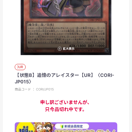
拡大表示
}UR
【状態B】追憶のアレイスター【UR】〈CORI-
JP015〉
商品コード ： CORI/JP015
申し訳ございませんが、
只今品切れ中です。