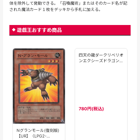
体を除外して発動できる。「召喚魔術」またはそのカード名が記
された魔法カード１枚をデッキから手札に加える。
遊戯王おすすめ商品
四天の龍ダークリベリオ
Nグランモール(復刻版)
ンエクシーズドラゴン
【UR】〈LPG2-