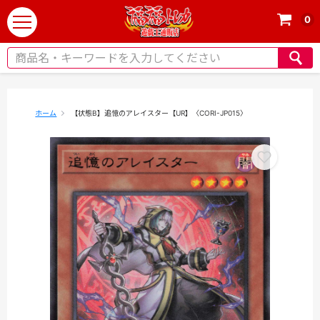
0
t
o
g
g
l
e
ホーム
【状態B】追憶のアレイスター【UR】〈CORI-JP015〉
n
a
v
i
g
a
t
i
o
n