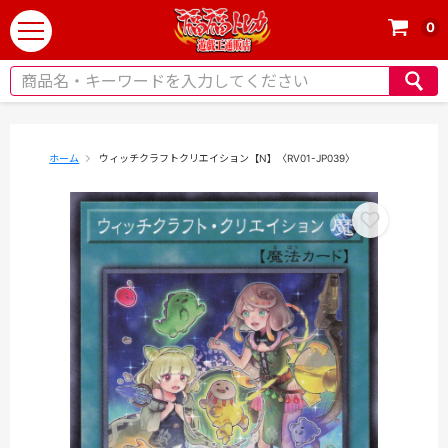
0
t
o
g
g
l
e
ホーム
ウィッチクラフトクリエイション【N】〈RV01-JP039〉
n
a
v
i
g
a
t
i
o
n