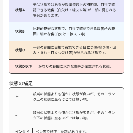
美品状態ではあるが製造流通上の初期傷、目視で確
状態A
認できる微傷（白欠け・線スレ等)が一部に見られる
場合があります。
比較的良好な状態で、目視で確認できる数箇所の範
状態B
囲に細かな傷(白欠け・線スレ等)
一部の範囲に目視で確認できる目立つ傷(擦り傷・凹
状態C
み・折れ・目立つ欠け等)が見られる状態です。
状態D以下
かなりの範囲に大きな傷等が確認される状態。
状態の補足
該当の状態よりも僅かに状態が良いが、その１ラン
＋
ク上の状態に至るほどでは無い物。
該当の状態よりも僅かに状態が劣るが、その１ラン
−
ク下の状態に至るほどでは無い物。
インクド
ペン等で修正した跡があります。