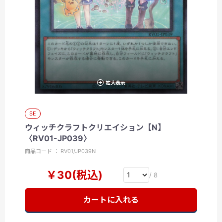
拡大表示
SE
ウィッチクラフトクリエイション【N】
〈RV01-JP039〉
商品コード ： RV01/JP039N
￥30(税込)
/ 8
カートに入れる