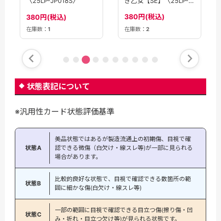
き乙女【SE】〈25LP-
〈25LP-JP018S〉
JP018〉
380円(税込)
380円(税込)
在庫数：
1
在庫数：
2
状態表記について
※汎用性カード状態評価基準
美品状態ではあるが製造流通上の初期傷、目視で確
状態A
認できる微傷（白欠け・線スレ等)が一部に見られる
場合があります。
比較的良好な状態で、目視で確認できる数箇所の範
状態B
囲に細かな傷(白欠け・線スレ等)
一部の範囲に目視で確認できる目立つ傷(擦り傷・凹
状態C
み・折れ・目立つ欠け等)が見られる状態です。