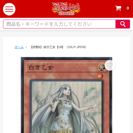
0
t
o
g
g
l
e
ホーム
【状態B】白き乙女【UR】〈25LP-JP018〉
n
a
v
i
g
a
t
i
o
n