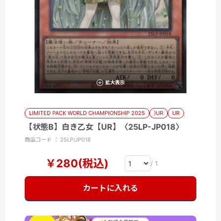
拡大表示
LIMITED PACK WORLD CHAMPIONSHIP 2025
}UR
UR
【状態B】白き乙女【UR】〈25LP-JP018〉
商品コード ： 25LP/JP018
￥280(税込)
/ 1
カートに入れる