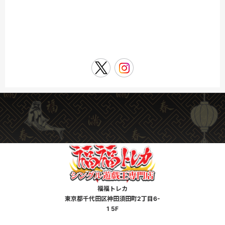
福福トレカ
東京都千代田区神田須田町2丁目6-
1 5F