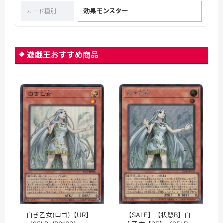
効果モンスター
カード種別
遊戯王おすすめ商品
【SALE】【状態B】白
白き乙女(ロゴ)【UR】