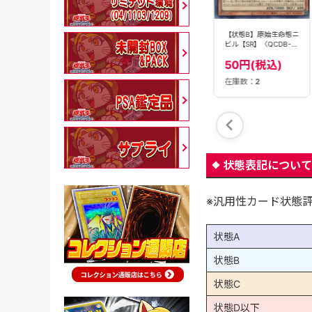
大魔女サンドリヨン
ネクロフェイス【M】
【状態B】原始生命態ニ
【SE】〈RV01-
〈PGB1-JP025〉
ビル【SR】〈QCDB-
JP025〉
JP025〉
980円(税込)
380円(税込)
50円(税込)
在庫数：
2
在庫数：
10
在庫数：
2
状態表記について
※汎用性カード状態
状態A
状態B
状態C
状態D以下