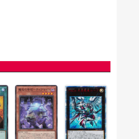
コズミックブ
ドラゴン【SE
〈HC01-JP02