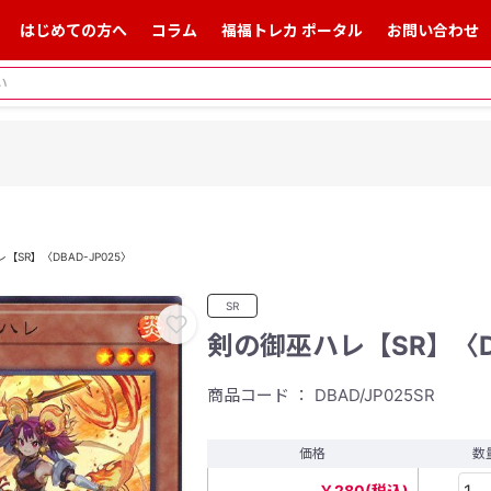
はじめての方へ
コラム
福福トレカ ポータル
お問い合わせ
【SR】〈DBAD-JP025〉
SR
剣の御巫ハレ【SR】〈DB
商品コード ： DBAD/JP025SR
価格
数
￥280(税込)