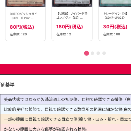
トレードイン【N】
【状態B】サイバードラ
DHEROダッシュガイ
〈SD47-JP025〉
ゴンノヴァ【SE】
【UR】〈LPG2-
〈QCCP-JP025〉
JP025〉
30円(税込)
180円(税込)
80円(税込)
在庫数：
2
在庫数：
68
在庫数：
20
評価基準
美品状態ではあるが製造流通上の初期傷、目視で確認できる微傷（白
比較的良好な状態で、目視で確認できる数箇所の範囲に細かな傷(白欠
一部の範囲に目視で確認できる目立つ傷(擦り傷・凹み・折れ・目立つ
かなりの範囲に大きな傷等が確認される状態。