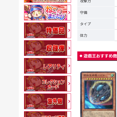
攻撃力
守備
タイプ
体力
遊戯王おすすめ商