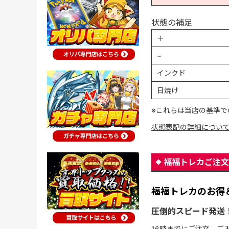
状態の補足
＋
−
インクド
日焼け
※これらは当店の基準で
状態表記の詳細につい
福福トレカご注文
福福トレカのお得
圧倒的スピード発送
16時までにご注文、ご