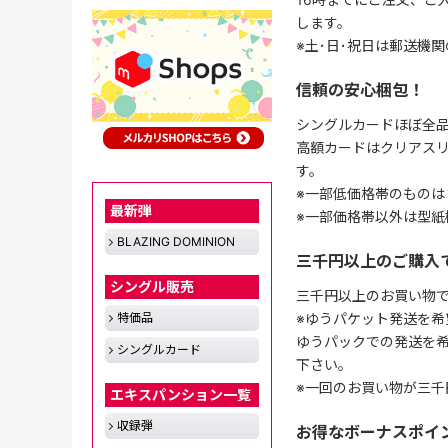
します。
※土･日･祝日は郵送機
信頼の安心梱包！
シングルカードほぼ全品
高額カードはクリアスリ
す。
※一部低価格帯のものは
最新弾
※一部価格帯以外は型紙
BLAZING DOMINION
三千円以上のご購入
シングル販売
三千円以上のお買い物
※ゆうパケット発送を希
特価品
ゆうパックでの発送を
シングルカード
下さい。
※一回のお買い物が三千
エキスパンション一覧
収録弾
お得なボーナスポイ