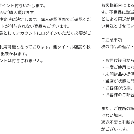
お客様都合によ
1ポイント付与いたします。
す。不良品に該当
商品ご購入頂けます。
どによる再送が
注文時に決定します。購入確認画面でご確認くだ
い発送とさせて
ントが付与されない商品もございます。
会員としてアカウントにログインいただく必要がご
ご注意事項
次の商品の返品
利用可能となっております。他タイトル店舗や秋
は出来かねます。
・お届け後日から
ントは付与されません。
・一度ご使用に
・未開封品の提
・当店が状態に
・お客様が汚損
・お客様のご都
また、ご住所の
けない場合、
返送不要と判断
がございます。