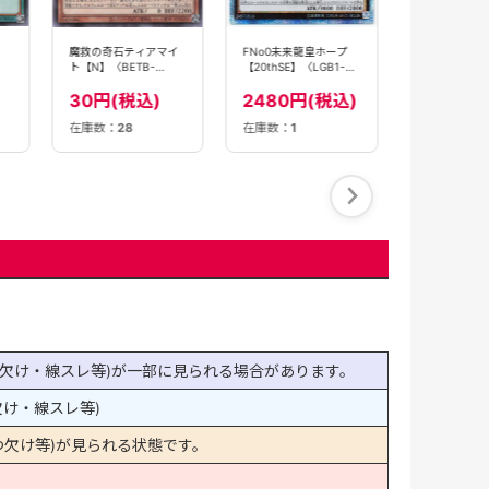
180円(
魔救の奇石ティアマイ
FNo0未来龍皇ホープ
ト【N】〈BETB-
【20thSE】〈LGB1-
JP025〉
JP025〉
30円(税込)
2480円(税込)
在庫数：
28
在庫数：
1
在庫数：
9
欠け・線スレ等)が一部に見られる場合があります。
け・線スレ等)
欠け等)が見られる状態です。