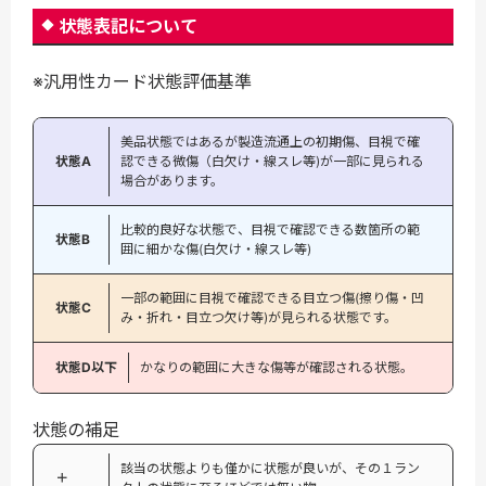
状態表記について
※汎用性カード状態評価基準
美品状態ではあるが製造流通上の初期傷、目視で確
状態A
認できる微傷（白欠け・線スレ等)が一部に見られる
場合があります。
比較的良好な状態で、目視で確認できる数箇所の範
状態B
囲に細かな傷(白欠け・線スレ等)
一部の範囲に目視で確認できる目立つ傷(擦り傷・凹
状態C
み・折れ・目立つ欠け等)が見られる状態です。
状態D以下
かなりの範囲に大きな傷等が確認される状態。
状態の補足
該当の状態よりも僅かに状態が良いが、その１ラン
＋