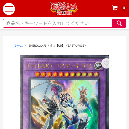
0
t
o
g
g
l
e
ホーム
EHEROコスモネオス【UR】〈SAST-JP036〉
n
a
v
i
g
a
t
i
o
n