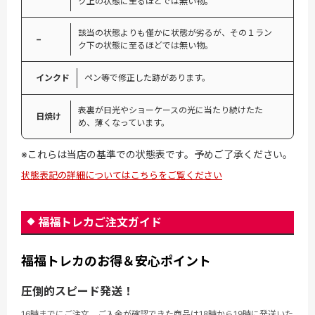
ク上の状態に至るほどでは無い物。
該当の状態よりも僅かに状態が劣るが、その１ラン
−
ク下の状態に至るほどでは無い物。
インクド
ペン等で修正した跡があります。
表裏が日光やショーケースの光に当たり続けたた
日焼け
め、薄くなっています。
※これらは当店の基準での状態表です。予めご了承ください。
状態表記の詳細についてはこちらをご覧ください
福福トレカご注文ガイド
福福トレカのお得＆安心ポイント
圧倒的スピード発送！
16時までにご注文、ご入金が確認できた商品は18時から19時に発送いた