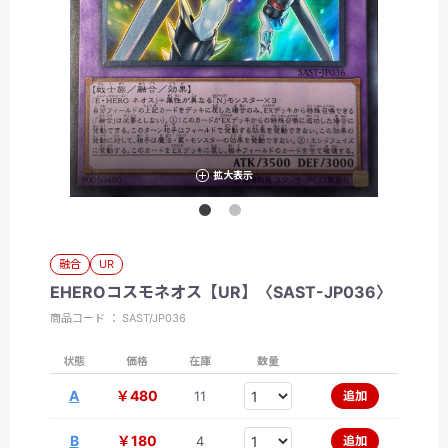
拡大表示
融合
UR
EHEROコスモネオス【UR】〈SAST-JP036〉
商品コード ： SAST/JP036
状態
価格
在庫
数量
A
￥480
11
追加
B
￥180
4
追加