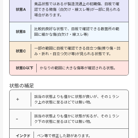
美品状態ではあるが製造流通上の初期傷、目視で確
状態A
認できる微傷（白欠け・線スレ等)が一部に見られる
場合があります。
比較的良好な状態で、目視で確認できる数箇所の範
状態B
囲に細かな傷(白欠け・線スレ等)
一部の範囲に目視で確認できる目立つ傷(擦り傷・凹
状態C
み・折れ・目立つ欠け等)が見られる状態です。
状態D以下
かなりの範囲に大きな傷等が確認される状態。
状態の補足
該当の状態よりも僅かに状態が良いが、その１ラン
＋
ク上の状態に至るほどでは無い物。
該当の状態よりも僅かに状態が劣るが、その１ラン
−
ク下の状態に至るほどでは無い物。
インクド
ペン等で修正した跡があります。