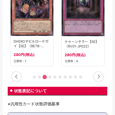
DHEROデビルロードガ
トゥーンテラー【SE】
イ【SE】〈BETB-
〈RV01-JP022〉
JP022〉
280円(税込)
280円(税込)
在庫数：
1
在庫数：
4
状態表記について
※汎用性カード状態評価基準