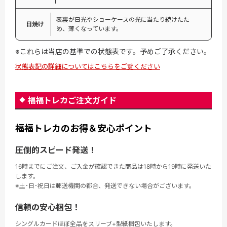
表裏が日光やショーケースの光に当たり続けたた
日焼け
め、薄くなっています。
※これらは当店の基準での状態表です。予めご了承ください。
状態表記の詳細についてはこちらをご覧ください
福福トレカご注文ガイド
福福トレカのお得＆安心ポイント
圧倒的スピード発送！
16時までにご注文、ご入金が確認できた商品は18時から19時に発送いた
します。
※土･日･祝日は郵送機関の都合、発送できない場合がございます。
信頼の安心梱包！
シングルカードほぼ全品をスリーブ+型紙梱包いたします。