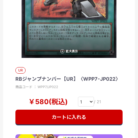
拡大表示
UR
RBジャンプナンバー【UR】〈WPP7-JP022〉
商品コード ： WPP7/JP022
￥580(税込)
/ 21
カートに入れる