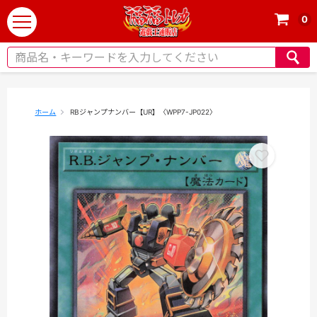
0
t
o
g
g
l
e
ホーム
RBジャンプナンバー【UR】〈WPP7-JP022〉
n
a
v
i
g
a
t
i
o
n